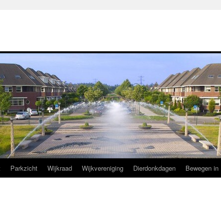
t
Parkzicht
Wijkraad
Wijkvereniging
Dierdonkdagen
Bewegen in 