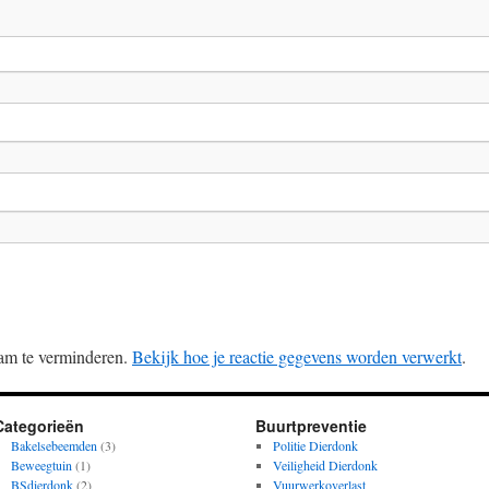
am te verminderen.
Bekijk hoe je reactie gegevens worden verwerkt
.
Categorieën
Buurtpreventie
Bakelsebeemden
(3)
Politie Dierdonk
Beweegtuin
(1)
Veiligheid Dierdonk
BSdierdonk
(2)
Vuurwerkoverlast