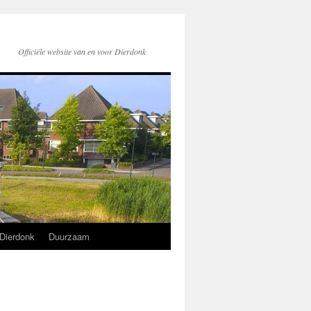
Officiële website van en voor Dierdonk
Dierdonk
Duurzaam