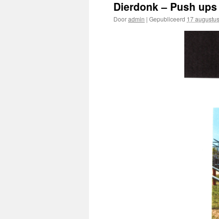
Dierdonk – Push ups
Door
admin
|
Gepubliceerd
17 augustu