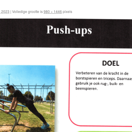
s 2023
|
Volledige grootte is
980 × 1446
pixels