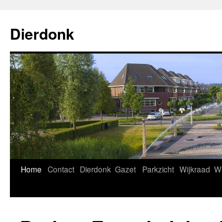
Ga
naar
Dierdonk
de
inhoud
Home
Contact
Dierdonk
Gazet
Parkzicht
Wijkraad
Wi