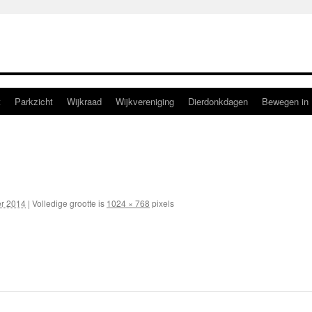
t
Parkzicht
Wijkraad
Wijkvereniging
Dierdonkdagen
Bewegen in 
r 2014
|
Volledige grootte is
1024 × 768
pixels