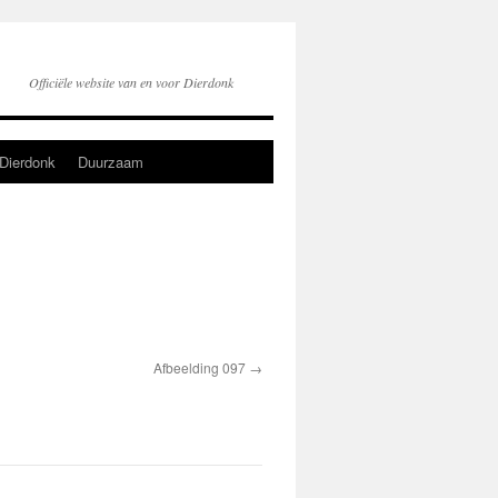
Officiële website van en voor Dierdonk
Dierdonk
Duurzaam
Afbeelding 097