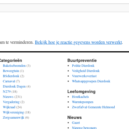
am te verminderen.
Bekijk hoe je reactie gegevens worden verwerkt
.
Categorieën
Buurtpreventie
Bakelsebeemden
(3)
Politie Dierdonk
Beweegtuin
(1)
Veiligheid Dierdonk
BSdierdonk
(2)
Vuurwerkoverlast
Carnaval
(7)
Whatsappgroepen Dierdonk
Dierdonk Dagen
(4)
Leefomgeving
N279
(18)
Nieuws
(231)
Houtkachels
Vergadering
(2)
Warmtepompen
Wijkraad
(24)
Zwerfafval Gemeente Helmond
Wijkvereniging
(18)
Nieuws
Zorgsamenwijk
(6)
Gazet
Nieuwe bewoners