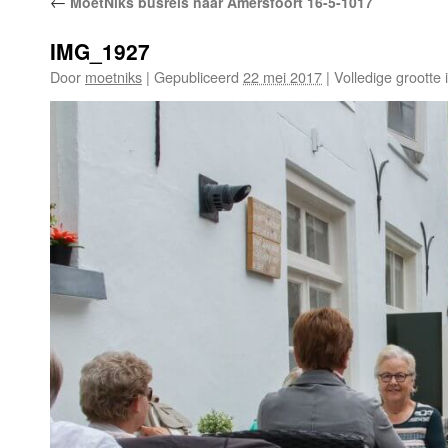
←
MoetNiks busreis naar Amersfoort 16-5-1017
IMG_1927
Door
moetniks
|
Gepubliceerd
22 mei 2017
|
Volledige grootte 