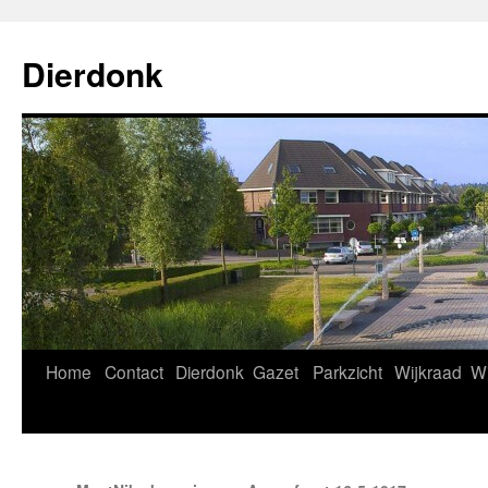
Ga
naar
Dierdonk
de
inhoud
Home
Contact
Dierdonk
Gazet
Parkzicht
Wijkraad
Wi