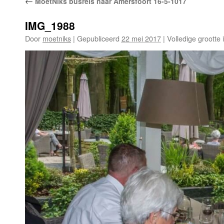
←
MoetNiks busreis naar Amersfoort 16-5-1017
IMG_1988
Door
moetniks
|
Gepubliceerd
22 mei 2017
|
Volledige grootte 