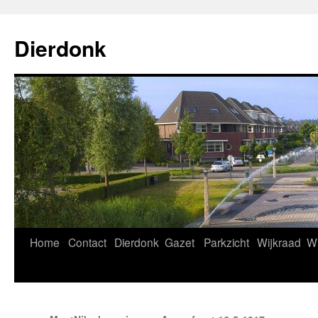
Ga
naar
Dierdonk
de
inhoud
Home
Contact
Dierdonk
Gazet
Parkzicht
Wijkraad
Wi