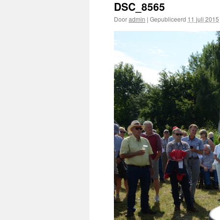
DSC_8565
Door
admin
|
Gepubliceerd
11 juli 2015