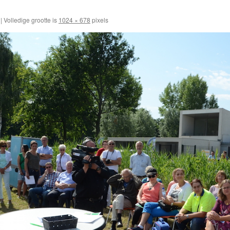
|
Volledige grootte is
1024 × 678
pixels