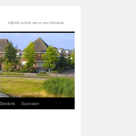
Officiële website van en voor Dierdonk
Dierdonk
Duurzaam