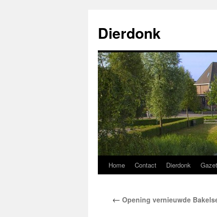
Ga
naar
Dierdonk
de
inhoud
Home
Contact
Dierdonk
Gaze
←
Opening vernieuwde Bakels