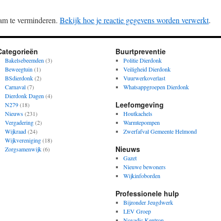
am te verminderen.
Bekijk hoe je reactie gegevens worden verwerkt
.
Categorieën
Buurtpreventie
Bakelsebeemden
(3)
Politie Dierdonk
Beweegtuin
(1)
Veiligheid Dierdonk
BSdierdonk
(2)
Vuurwerkoverlast
Carnaval
(7)
Whatsappgroepen Dierdonk
Dierdonk Dagen
(4)
Leefomgeving
N279
(18)
Nieuws
(231)
Houtkachels
Vergadering
(2)
Warmtepompen
Wijkraad
(24)
Zwerfafval Gemeente Helmond
Wijkvereniging
(18)
Nieuws
Zorgsamenwijk
(6)
Gazet
Nieuwe bewoners
Wijkinfoborden
Professionele hulp
Bijzonder Jeugdwerk
LEV Groep
Novadic Kentron