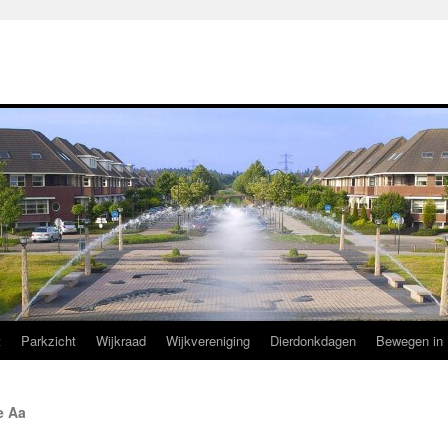
t
Parkzicht
Wijkraad
Wijkvereniging
Dierdonkdagen
Bewegen in 
e Aa