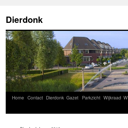
Ga
naar
Dierdonk
de
inhoud
Home
Contact
Dierdonk
Gazet
Parkzicht
Wijkraad
Wi