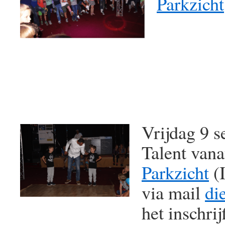
Parkzicht
Vrijdag 9 
Talent vana
Parkzicht
(I
via mail
di
het inschri