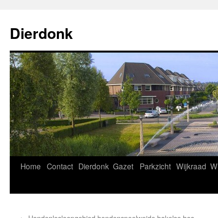
Ga
naar
Dierdonk
de
inhoud
Home
Contact
Dierdonk
Gazet
Parkzicht
Wijkraad
Wi
←
Hondenlosloopgebied hondenspeelweide bakelse bos