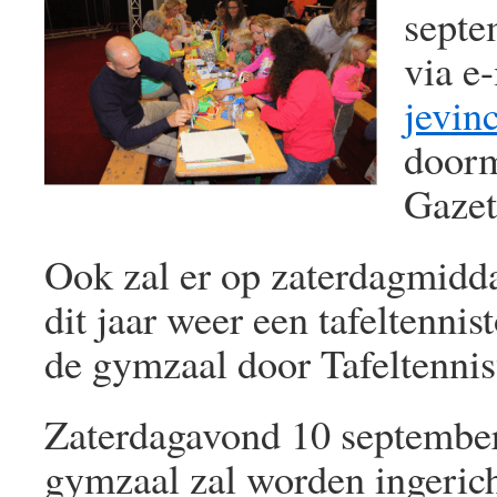
septe
via e-
jevin
doorm
Gazet
Ook zal er op zaterdagmidda
dit jaar weer een tafeltenni
de gymzaal door Tafeltenni
Zaterdagavond 10 september
gymzaal zal worden ingerich