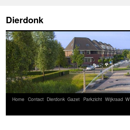
Ga
naar
Dierdonk
de
inhoud
Home
Contact
Dierdonk
Gazet
Parkzicht
Wijkraad
Wi