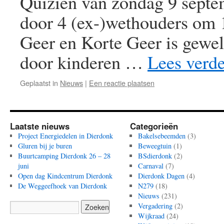
Quizien van zondag 9 septe
door 4 (ex-)wethouders om 
Geer en Korte Geer is gewel
door kinderen …
Lees verd
Geplaatst in
Nieuws
|
Een reactie plaatsen
Laatste nieuws
Categorieën
Project Energiedelen in Dierdonk
Bakelsebeemden
(3)
Gluren bij je buren
Beweegtuin
(1)
Buurtcamping Dierdonk 26 – 28
BSdierdonk
(2)
juni
Carnaval
(7)
Open dag Kindcentrum Dierdonk
Dierdonk Dagen
(4)
De Weggeefhoek van Dierdonk
N279
(18)
Nieuws
(231)
Vergadering
(2)
Wijkraad
(24)