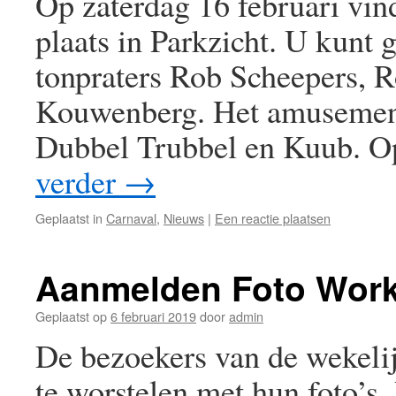
Op zaterdag 16 februari vin
plaats in Parkzicht. U kunt 
tonpraters Rob Scheepers,
Kouwenberg. Het amusement
Dubbel Trubbel en Kuub. O
verder
→
Geplaatst in
Carnaval
,
Nieuws
|
Een reactie plaatsen
Aanmelden Foto Wor
Geplaatst op
6 februari 2019
door
admin
De bezoekers van de wekeli
te worstelen met hun foto’s