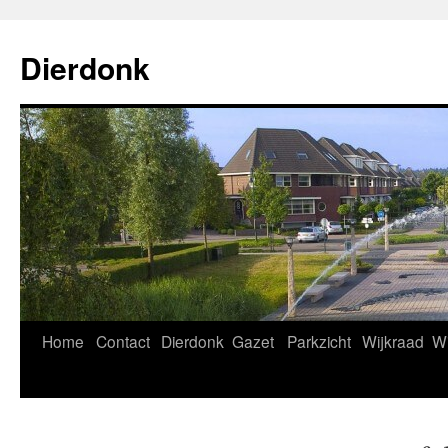
Ga
naar
Dierdonk
de
inhoud
Home
Contact
Dierdonk
Gazet
Parkzicht
Wijkraad
Wi