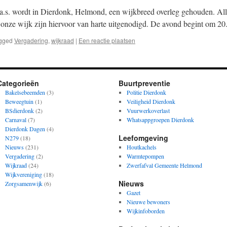
a.s. wordt in Dierdonk, Helmond, een wijkbreed overleg gehouden. Al
onze wijk zijn hiervoor van harte uitgenodigd. De avond begint om 2
gged
Vergadering
,
wijkraad
|
Een reactie plaatsen
Categorieën
Buurtpreventie
Bakelsebeemden
(3)
Politie Dierdonk
Beweegtuin
(1)
Veiligheid Dierdonk
BSdierdonk
(2)
Vuurwerkoverlast
Carnaval
(7)
Whatsappgroepen Dierdonk
Dierdonk Dagen
(4)
Leefomgeving
N279
(18)
Nieuws
(231)
Houtkachels
Vergadering
(2)
Warmtepompen
Wijkraad
(24)
Zwerfafval Gemeente Helmond
Wijkvereniging
(18)
Nieuws
Zorgsamenwijk
(6)
Gazet
Nieuwe bewoners
Wijkinfoborden