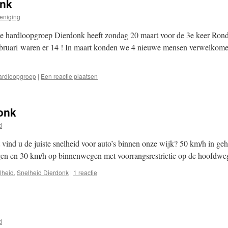
onk
reniging
hardloopgroep Dierdonk heeft zondag 20 maart voor de 3e keer Rond
 februari waren er 14 ! In maart konden we 4 nieuwe mensen verwelko
ardloopgroep
|
Een reactie plaatsen
onk
d
vind u de juiste snelheid voor auto’s binnen onze wijk? 50 km/h in ge
en en 30 km/h op binnenwegen met voorrangsrestrictie op de hoofdw
lheid
,
Snelheid Dierdonk
|
1 reactie
d