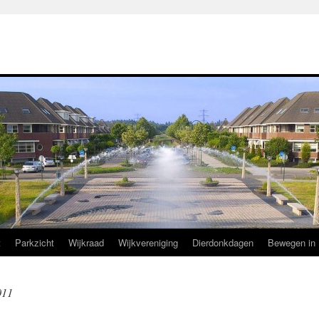
t
Parkzicht
Wijkraad
Wijkvereniging
Dierdonkdagen
Bewegen in 
011