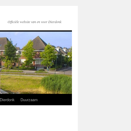
Officiële website van en voor Dierdonk
Dierdonk
Duurzaam