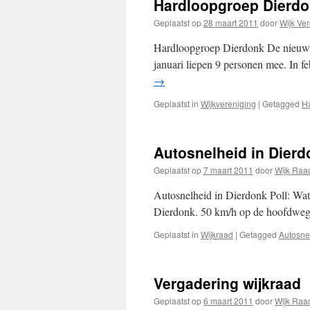
Hardloopgroep Dierd
Geplaatst op
28 maart 2011
door
Wijk Ve
Hardloopgroep Dierdonk De nieuwe 
januari liepen 9 personen mee. In
→
Geplaatst in
Wijkvereniging
|
Getagged
H
Autosnelheid in Dierd
Geplaatst op
7 maart 2011
door
Wijk Raa
Autosnelheid in Dierdonk Poll: Wat 
Dierdonk. 50 km/h op de hoofdweg
Geplaatst in
Wijkraad
|
Getagged
Autosne
Vergadering wijkraad
Geplaatst op
6 maart 2011
door
Wijk Raa