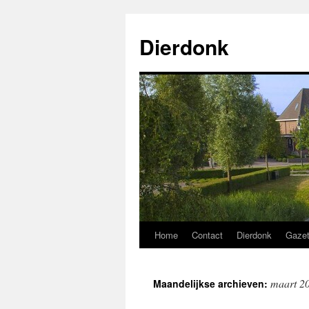
Ga
naar
Dierdonk
de
inhoud
Home
Contact
Dierdonk
Gaze
maart 2
Maandelijkse archieven: