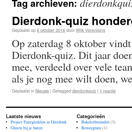
dierdonkqui
Tag archieven:
Dierdonk-quiz honde
Geplaatst op
6 oktober 2016
door
Wijk Vereniging
Op zaterdag 8 oktober vindt 
Dierdonk-quiz. Dit jaar do
mee, verdeeld over vele tea
als je nog mee wilt doen, w
Geplaatst in
Nieuws
|
Getagged
dierdonkquiz
|
1 reactie
Laatste nieuws
Categorieën
Project Energiedelen in Dierdonk
Bakelsebeemden
(3)
Gluren bij je buren
Beweegtuin
(1)