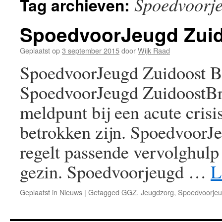
Spoedvoorj
Tag archieven:
SpoedvoorJeugd Zuid
Geplaatst op
3 september 2015
door
Wijk Raad
SpoedvoorJeugd Zuidoost Br
SpoedvoorJeugd ZuidoostBra
meldpunt bij een acute crisi
betrokken zijn. SpoedvoorJeug
regelt passende vervolghulp
gezin. Spoedvoorjeugd …
L
Geplaatst in
Nieuws
|
Getagged
GGZ
,
Jeugdzorg
,
Spoedvoorje