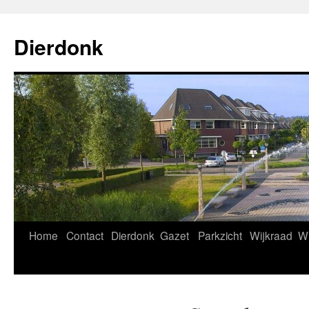
Ga
naar
Dierdonk
de
inhoud
Home
Contact
Dierdonk
Gazet
Parkzicht
Wijkraad
Wi