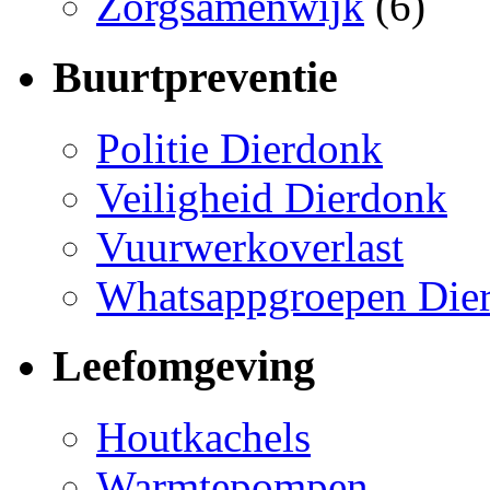
Zorgsamenwijk
(6)
Buurtpreventie
Politie Dierdonk
Veiligheid Dierdonk
Vuurwerkoverlast
Whatsappgroepen Die
Leefomgeving
Houtkachels
Warmtepompen