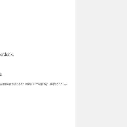
erdonk.
k
.
s winnen met een idee Driven by Helmond
→