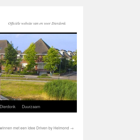
Officiële website van en voor Dierdonk
Dierdonk
Duurzaam
s winnen met een idee Driven by Helmond
→