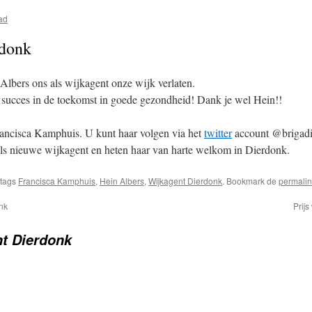
ad
rdonk
Albers ons als wijkagent onze wijk verlaten.
 succes in de toekomst in goede gezondheid! Dank je wel Hein!!
ancisca Kamphuis. U kunt haar volgen via het
twitter
account @brigadi
ls nieuwe wijkagent en heten haar van harte welkom in Dierdonk.
 tags
Francisca Kamphuis
,
Hein Albers
,
Wijkagent Dierdonk
. Bookmark de
permalin
onk
Prij
t Dierdonk