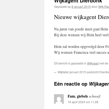
Wijkagent Dierdonk
Geplaatst op
8 januari 2015
door
Wijk Ra
Nieuwe wijkagent Die
Na jaren van goede inzet gaat Hein 
Bij deze wensen wij Hein heel veel
Hein zal worden opgevolgd door Fr
Wij wensen Francisca veel succes a
Dit bericht is geplaatst in
Wijkraad
met de
←
Wijktafel januari 2015 parkzicht Dierd
Eén reactie op
Wijkagen
Fam. giebels
schreef:
19 april 2024 om 11:28