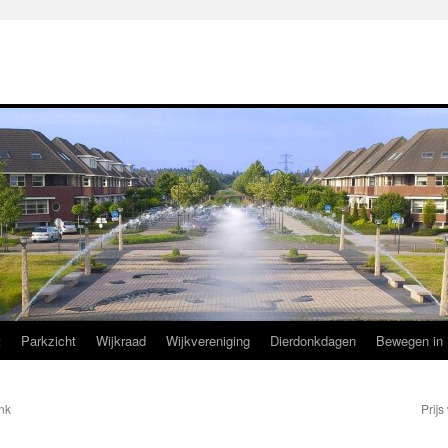
t
Parkzicht
Wijkraad
Wijkvereniging
Dierdonkdagen
Bewegen in 
onk
Prij