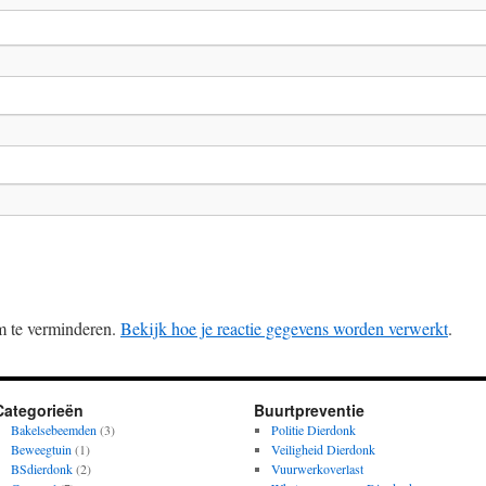
m te verminderen.
Bekijk hoe je reactie gegevens worden verwerkt
.
Categorieën
Buurtpreventie
Bakelsebeemden
(3)
Politie Dierdonk
Beweegtuin
(1)
Veiligheid Dierdonk
BSdierdonk
(2)
Vuurwerkoverlast