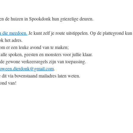
en de huizen in Spookdonk hun griezelige deuren.
en die meedoen.
Je kunt zelf je route uitstippelen. Op de plattegrond kun 
ok het adres.
 om er een leuke avond van te maken;
lle spoken, geesten en monsters voor jullie klaar.
 de gewone verkeersregels zijn van toepassing.
loween.dierdonk@gmail.com
.
je dit via bovenstaand mailadres laten weten.
vond van!