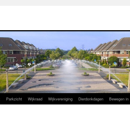
t
Parkzicht
Wijkraad
Wijkvereniging
Dierdonkdagen
Bewegen in 