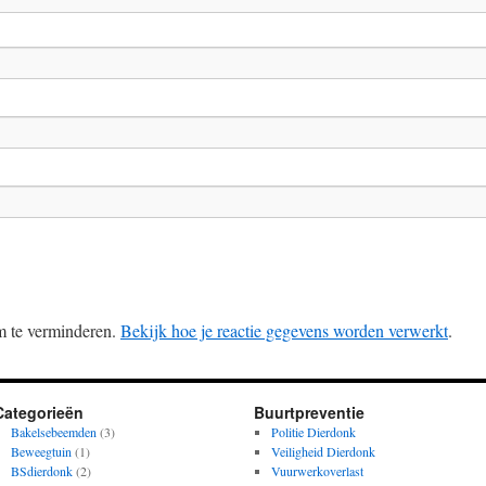
m te verminderen.
Bekijk hoe je reactie gegevens worden verwerkt
.
Categorieën
Buurtpreventie
Bakelsebeemden
(3)
Politie Dierdonk
Beweegtuin
(1)
Veiligheid Dierdonk
BSdierdonk
(2)
Vuurwerkoverlast