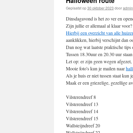
Halloween route
Geplaatst op
30 oktober 2023
door
admin
Dinsdagavond is het zo ver en open
Zijn jullie er allemaal al klaar voor?
Hi
erbij een overzicht van alle huiz
aanklikken, hierbij verschijnt dan o
Dan nog wat laatste praktische tips
Tussen 18.30uur en 20.30 uur staan a
Let op: er zijn geen wegen afgezet,
Mooie foto’s kun je mailen naar
hal
Als je huis er niet tussen staat kun 
Maak er een griezelige, gezellige a
Vilsterendreef 8
Vilsterendreef 13
Vilsterendreef 14
Vilsterendreef 15
Wallsteijndreef 20
Wallsteijndreef 22