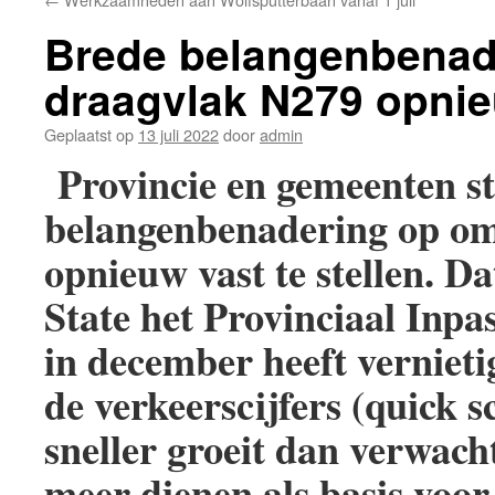
Brede belangenbenad
draagvlak N279 opnieu
Geplaatst op
13 juli 2022
door
admin
Provincie en gemeenten s
belangenbenadering op om
opnieuw vast te stellen. D
State het Provinciaal Inpa
in december heeft vernieti
de verkeerscijfers (quick s
sneller groeit dan verwach
meer dienen als basis voo